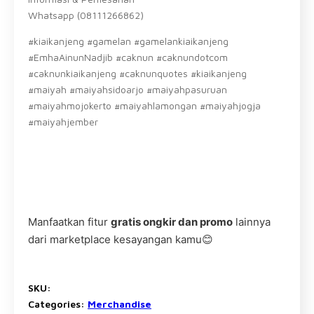
Whatsapp (08111266862)
#kiaikanjeng #gamelan #gamelankiaikanjeng
#EmhaAinunNadjib #caknun #caknundotcom
#caknunkiaikanjeng #caknunquotes #kiaikanjeng
#maiyah #maiyahsidoarjo #maiyahpasuruan
#maiyahmojokerto #maiyahlamongan #maiyahjogja
#maiyahjember
Manfaatkan fitur
gratis ongkir dan promo
lainnya
dari marketplace kesayangan kamu😊
SKU:
Categories:
Merchandise